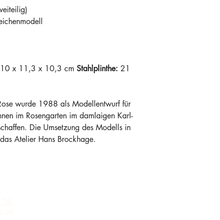
eiteilig)
eichenmodell
 10 x 11,3 x 10,3 cm 
Stahlplinthe: 
21 
 Rose wurde 1988 als Modellentwurf für 
nen im Rosengarten im damlaigen Karl-
schaffen. Die Umsetzung des Modells in 
das Atelier Hans Brockhage.
.DE
AGE