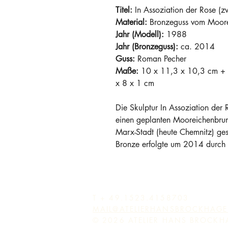
Titel:
 In Assoziation der Rose (zw
Material:
 Bronzeguss vom Moor
Jahr (Modell):
 1988
Jahr (Bronzeguss):
 ca. 2014
Guss:
 Roman Pecher
Maße:
 10 x 11,3 x 10,3 cm +
x 8 x 1 cm
Die Skulptur In Assoziation der
einen geplanten Mooreichenbrun
Marx-Stadt (heute Chemnitz) ge
Bronze erfolgte um 2014 durch 
T + 49.1523.4158703
MAIL@ATELIERHANSBROCKHAGE
© 2026 ATELIER HANS BROCKH