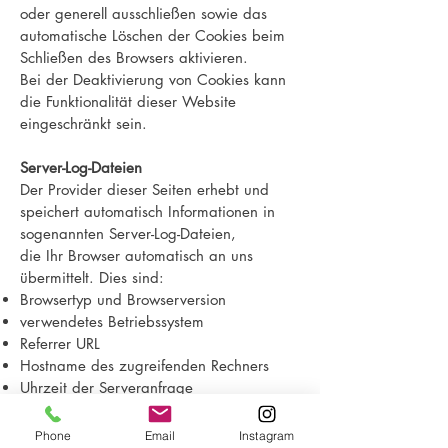
oder generell ausschließen sowie das
automatische Löschen der Cookies beim
Schließen des Browsers aktivieren.
Bei der Deaktivierung von Cookies kann
die Funktionalität dieser Website
eingeschränkt sein.
Server-Log-Dateien
Der Provider dieser Seiten erhebt und
speichert automatisch Informationen in
sogenannten Server-Log-Dateien,
die Ihr Browser automatisch an uns
übermittelt. Dies sind:
Browsertyp und Browserversion
verwendetes Betriebssystem
Referrer URL
Hostname des zugreifenden Rechners
Uhrzeit der Serveranfrage
IP-Adresse
Eine Zusammenführung dieser Daten mit
Phone
Email
Instagram