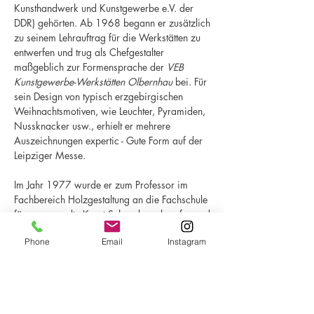
Kunsthandwerk und Kunstgewerbe e.V. der
DDR) gehörten. Ab 1968 begann er zusätzlich
zu seinem Lehrauftrag für die Werkstätten zu
entwerfen und trug als Chefgestalter
maßgeblich zur Formensprache der
VEB
Kunstgewerbe-Werkstätten Olbernhau
bei. Für
sein Design von typisch erzgebirgischen
Weihnachtsmotiven, wie Leuchter, Pyramiden,
Nussknacker usw., erhielt er mehrere
Auszeichnungen expertic - Gute Form auf der
Leipziger Messe.
Im Jahr 1977 wurde er zum Professor im
Fachbereich Holzgestaltung an die Fachschule
für angewandte Kunst Schneeberg berufen und
übte dies bis 1990 aus. Ende der 70er Jahre
Phone
Email
Instagram
begann er mit den ersten abstrakten Arbeiten
in Holz und ebnete so den Weg in die freie
Kunst.
Das zwischen 1945 und 1977 entstandene