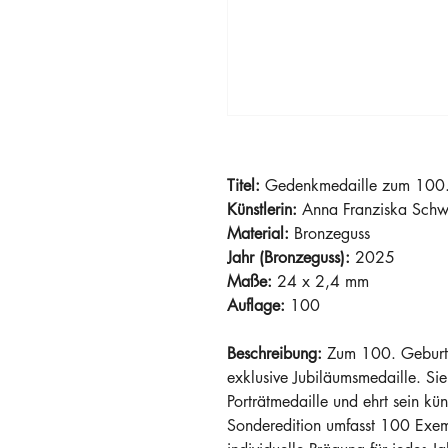
Titel: 
Gedenkmedaille zum 100.
Künstlerin:
 Anna Franziska Sch
Material:
 Bronzeguss 
Jahr (Bronzeguss):
 2025
Maße: 
24 x 2,4 mm
Auflage:
 100
Beschreibung: 
Zum 100. Geburts
exklusive Jubiläumsmedaille. Sie 
Porträtmedaille und ehrt sein küns
Sonderedition umfasst 100 Exemp